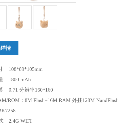
品详情
：108*89*105mm
：1800 mAh
：0.71 分辨率160*160
M/ROM：8M Flash+16M RAM 外挂128M NandFlash
K7258
：2.4G WIFI