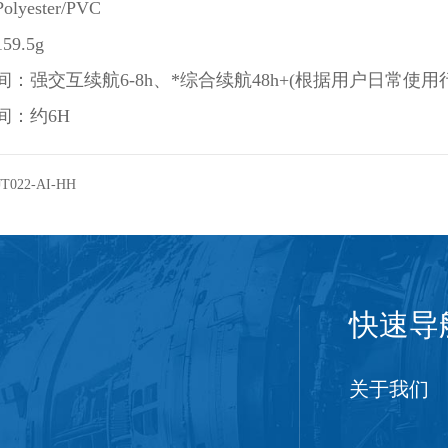
lyester/PVC
9.5g
间：强交互续航6-8h、*综合续航48h+(根据用户日常使用
间：约6H
JT022-AI-HH
快速导
关于我们