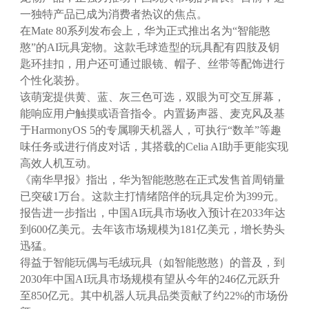
一独特产品已成为消费者热议的焦点。
在Mate 80系列发布会上，华为正式推出名为“智能憨
憨”的AI玩具宠物。这款毛球造型的玩具配有四肢及钥
匙环挂扣，用户还可通过眼镜、帽子、丝带等配饰进行
个性化装扮。
该萌宠提供黄、蓝、灰三色可选，双眼为可交互屏幕，
能响应用户触摸或语音指令。内置扬声器、麦克风及基
于HarmonyOS 5的专属聊天机器人，可执行“数羊”等趣
味任务或进行俏皮对话，其搭载的Celia AI助手更能实现
高效人机互动。
《南华早报》指出，华为智能憨憨在正式发售首周销量
已突破1万台。这款主打情绪陪伴的玩具定价为399元。
报告进一步指出，中国AI玩具市场收入预计在2033年达
到600亿美元。去年该市场规模为181亿美元，增长势头
迅猛。
得益于智能玩偶与毛绒玩具（如智能憨憨）的普及，到
2030年中国AI玩具市场规模有望从今年的246亿元跃升
至850亿元。其中机器人玩具品类贡献了约22%的市场份