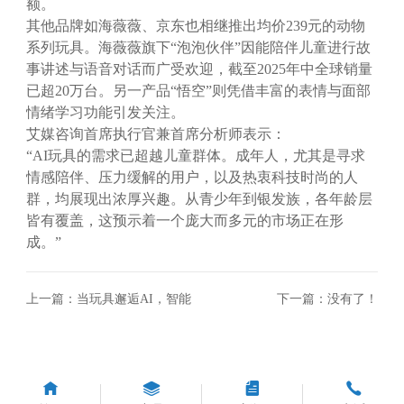
额。
其他品牌如海薇薇、京东也相继推出均价239元的动物
系列玩具。海薇薇旗下“泡泡伙伴”因能陪伴儿童进行故
事讲述与语音对话而广受欢迎，截至2025年中全球销量
已超20万台。另一产品“悟空”则凭借丰富的表情与面部
情绪学习功能引发关注。
艾媒咨询首席执行官兼首席分析师表示：
“AI玩具的需求已超越儿童群体。成年人，尤其是寻求
情感陪伴、压力缓解的用户，以及热衷科技时尚的人
群，均展现出浓厚兴趣。从青少年到银发族，各年龄层
皆有覆盖，这预示着一个庞大而多元的市场正在形
成。”
上一篇：
当玩具邂逅AI，智能
下一篇：没有了！
新宠有了“灵魂”